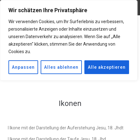
Restaurierungen@gmx.net
06619001283
Wir schätzen Ihre Privatsphäre
Wir verwenden Cookies, um Ihr Surferlebnis zu verbessern,
personalisierte Anzeigen oder Inhalte einzusetzen und
unseren Datenverkehr zu analysieren. Wenn Sie auf „Alle
akzeptieren" klicken, stimmen Sie der Anwendung von
Cookies zu.
Anpassen
Alles ablehnen
Alle akzeptieren
Ikonen
l Ikone mit der Darstellung der Auferstehung Jesu, 18. Jhdt
l Ikone mit der Darstellung der Taufe Jesu, 18. Jhd